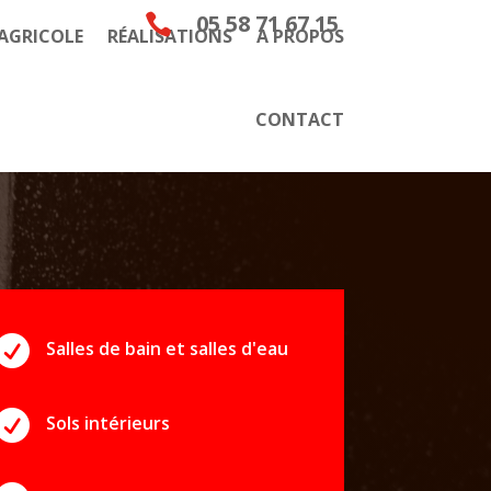
05 58 71 67 15

 AGRICOLE
RÉALISATIONS
A PROPOS
CONTACT

Salles de bain et salles d'eau

Sols intérieurs