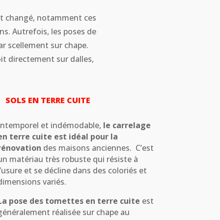
nt changé, notamment ces
s. Autrefois, les poses de
r scellement sur chape.
it directement sur dalles,
SOLS EN TERRE CUITE
Intemporel et indémodable,
le carrelage
en terre cuite est idéal pour la
rénovation
des maisons anciennes. C’est
un matériau très robuste qui résiste à
l’usure et se décline dans des coloriés et
dimensions variés.
La pose des tomettes en terre cuite
est
généralement réalisée sur chape au